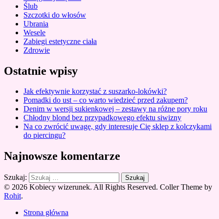
Ślub
Szczotki do włosów
Ubrania
Wesele
Zabiegi estetyczne ciała
Zdrowie
Ostatnie wpisy
Jak efektywnie korzystać z suszarko-lokówki?
Pomadki do ust – co warto wiedzieć przed zakupem?
Denim w wersji sukienkowej – zestawy na różne pory roku
Chłodny blond bez przypadkowego efektu siwizny
Na co zwrócić uwagę, gdy interesuje Cię sklep z kolczykami
do piercingu?
Najnowsze komentarze
Szukaj:
© 2026 Kobiecy wizerunek. All Rights Reserved.
Coller Theme by
Rohit
.
Strona główna