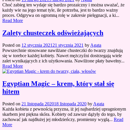
Choć zabieg ten wydaje się bardzo prozaiczny i można uważać, że
każdy wie na jego temat tyle, ile potrzeba, jest to bardzo ważny
proces. Odgrywa on ogromną rolę w zakresie pielęgnacji, a ki...
Read More
Zalety chusteczek odświeżających
Posted on
12 stycznia 2021
21 stycznia 2021
by
Agata
Powszechnie stosowane nawilżane chusteczki do twarzy znajdują
się w torebce każdej kobiety. Nawet mężczyźni dostrzegają wiele
zalet wynikających z ich użytkowania. Nawilżone płaty bawełny...
Read More
Egyptian Magic – krem, który stał się
hitem
Posted on
21 listopada 2020
18 listopada 2020
by
Agata
Każda kobieta z pewnością przyzna, iż jej najbardziej upragnionym
skarbem jest piękna skóra. Kobiety od zawsze dążyły do tego, by
zachować jak najdłużej jej młodzieńczy, promienny wyglą...
Read
More