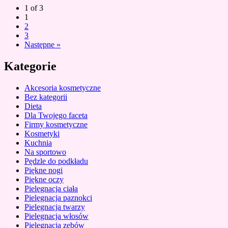
1 of 3
1
2
3
Następne »
Kategorie
Akcesoria kosmetyczne
Bez kategorii
Dieta
Dla Twojego faceta
Firmy kosmetyczne
Kosmetyki
Kuchnia
Na sportowo
Pędzle do podkładu
Piękne nogi
Piękne oczy
Pielęgnacja ciała
Pielęgnacja paznokci
Pielęgnacja twarzy
Pielęgnacja włosów
Pielęgnacja zębów