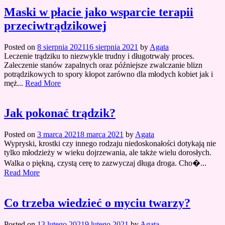
Maski w płacie jako wsparcie terapii
przeciwtrądzikowej
Posted on
8 sierpnia 2021
16 sierpnia 2021
by
Agata
Leczenie trądziku to niezwykle trudny i długotrwały proces.
Zaleczenie stanów zapalnych oraz późniejsze zwalczanie blizn
potrądzikowych to spory kłopot zarówno dla młodych kobiet jak i
męż...
Read More
Jak pokonać trądzik?
Posted on
3 marca 2021
8 marca 2021
by
Agata
Wypryski, krostki czy innego rodzaju niedoskonałości dotykają nie
tylko młodzieży w wieku dojrzewania, ale także wielu dorosłych.
Walka o piękną, czystą cerę to zazwyczaj długa droga. Cho�...
Read More
Co trzeba wiedzieć o myciu twarzy?
Posted on
13 lutego 2021
9 lutego 2021
by
Agata