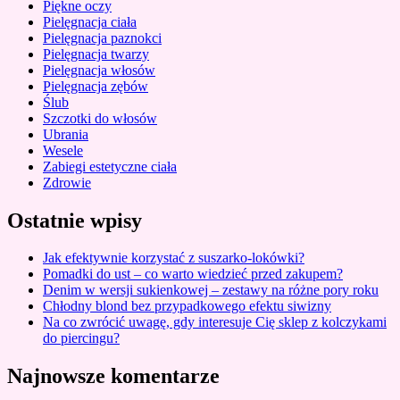
Piękne oczy
Pielęgnacja ciała
Pielęgnacja paznokci
Pielęgnacja twarzy
Pielęgnacja włosów
Pielęgnacja zębów
Ślub
Szczotki do włosów
Ubrania
Wesele
Zabiegi estetyczne ciała
Zdrowie
Ostatnie wpisy
Jak efektywnie korzystać z suszarko-lokówki?
Pomadki do ust – co warto wiedzieć przed zakupem?
Denim w wersji sukienkowej – zestawy na różne pory roku
Chłodny blond bez przypadkowego efektu siwizny
Na co zwrócić uwagę, gdy interesuje Cię sklep z kolczykami
do piercingu?
Najnowsze komentarze