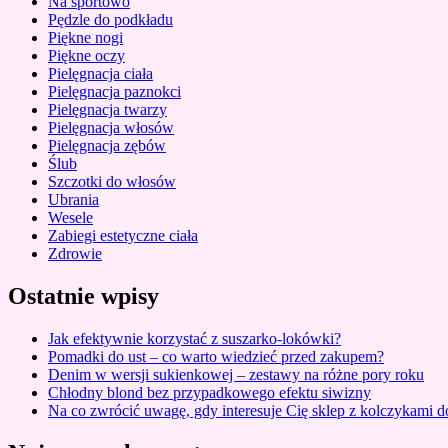
Na sportowo
Pędzle do podkładu
Piękne nogi
Piękne oczy
Pielęgnacja ciała
Pielęgnacja paznokci
Pielęgnacja twarzy
Pielęgnacja włosów
Pielęgnacja zębów
Ślub
Szczotki do włosów
Ubrania
Wesele
Zabiegi estetyczne ciała
Zdrowie
Ostatnie wpisy
Jak efektywnie korzystać z suszarko-lokówki?
Pomadki do ust – co warto wiedzieć przed zakupem?
Denim w wersji sukienkowej – zestawy na różne pory roku
Chłodny blond bez przypadkowego efektu siwizny
Na co zwrócić uwagę, gdy interesuje Cię sklep z kolczykami d