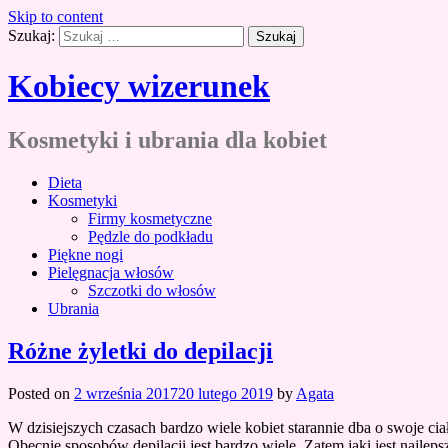
Skip to content
Szukaj:
Kobiecy wizerunek
Kosmetyki i ubrania dla kobiet
Dieta
Kosmetyki
Firmy kosmetyczne
Pędzle do podkładu
Piękne nogi
Pielęgnacja włosów
Szczotki do włosów
Ubrania
Różne żyletki do depilacji
Posted on
2 września 2017
20 lutego 2019
by
Agata
W dzisiejszych czasach bardzo wiele kobiet starannie dba o swoje ci
Obecnie sposobów depilacji jest bardzo wiele. Zatem jaki jest najleps