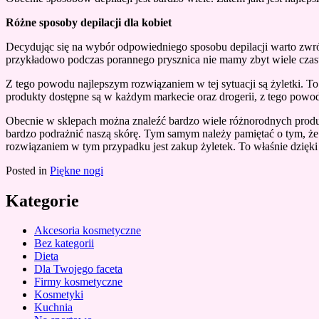
Różne sposoby depilacji dla kobiet
Decydując się na wybór odpowiedniego sposobu depilacji warto zwrócić
przykładowo podczas porannego prysznica nie mamy zbyt wiele czasu
Z tego powodu najlepszym rozwiązaniem w tej sytuacji są żyletki. To
produkty dostępne są w każdym markecie oraz drogerii, z tego powodu
Obecnie w sklepach można znaleźć bardzo wiele różnorodnych produk
bardzo podrażnić naszą skórę. Tym samym należy pamiętać o tym, że
rozwiązaniem w tym przypadku jest zakup żyletek. To właśnie dzięki 
Posted in
Piękne nogi
Kategorie
Akcesoria kosmetyczne
Bez kategorii
Dieta
Dla Twojego faceta
Firmy kosmetyczne
Kosmetyki
Kuchnia