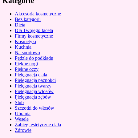
Kategorie
Akcesoria kosmetyczne
Bez kategorii
Dieta
Dla Twojego faceta
Firmy kosmetyczne
Kosmetyki
Kuchnia
Na sportowo
Pędzle do podkładu
Piękne nogi
Piękne oczy
Pielęgnacja ciała
Pielęgnacja paznokci
Pielęgnacja twarzy
Pielęgnacja włosów
Pielęgnacja zębów
Ślub
Szczotki do włosów
Ubrania
Wesele
Zabiegi estetyczne ciała
Zdrowie