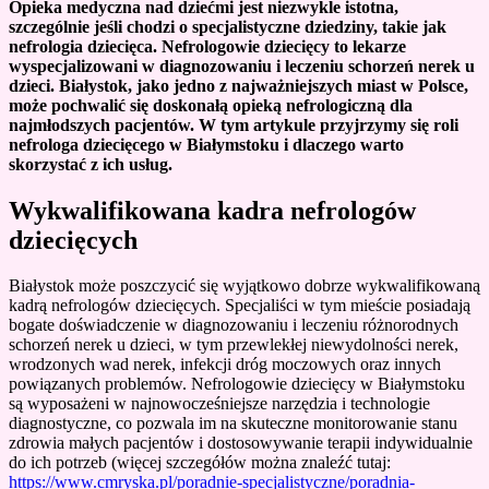
Opieka medyczna nad dziećmi jest niezwykle istotna,
szczególnie jeśli chodzi o specjalistyczne dziedziny, takie jak
nefrologia dziecięca. Nefrologowie dziecięcy to lekarze
wyspecjalizowani w diagnozowaniu i leczeniu schorzeń nerek u
dzieci. Białystok, jako jedno z najważniejszych miast w Polsce,
może pochwalić się doskonałą opieką nefrologiczną dla
najmłodszych pacjentów. W tym artykule przyjrzymy się roli
nefrologa dziecięcego w Białymstoku i dlaczego warto
skorzystać z ich usług.
Wykwalifikowana kadra nefrologów
dziecięcych
Białystok może poszczycić się wyjątkowo dobrze wykwalifikowaną
kadrą nefrologów dziecięcych. Specjaliści w tym mieście posiadają
bogate doświadczenie w diagnozowaniu i leczeniu różnorodnych
schorzeń nerek u dzieci, w tym przewlekłej niewydolności nerek,
wrodzonych wad nerek, infekcji dróg moczowych oraz innych
powiązanych problemów. Nefrologowie dziecięcy w Białymstoku
są wyposażeni w najnowocześniejsze narzędzia i technologie
diagnostyczne, co pozwala im na skuteczne monitorowanie stanu
zdrowia małych pacjentów i dostosowywanie terapii indywidualnie
do ich potrzeb (więcej szczegółów można znaleźć tutaj:
https://www.cmryska.pl/poradnie-specjalistyczne/poradnia-