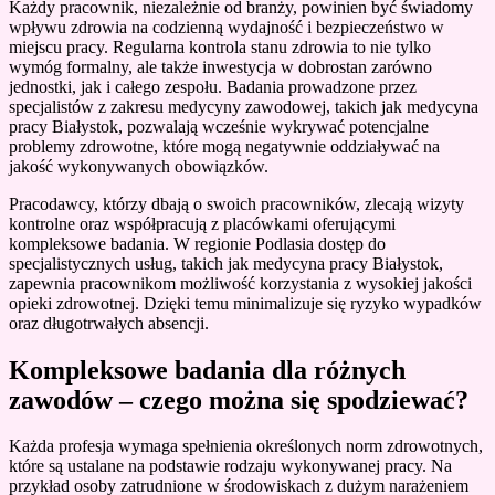
Każdy pracownik, niezależnie od branży, powinien być świadomy
wpływu zdrowia na codzienną wydajność i bezpieczeństwo w
miejscu pracy. Regularna kontrola stanu zdrowia to nie tylko
wymóg formalny, ale także inwestycja w dobrostan zarówno
jednostki, jak i całego zespołu. Badania prowadzone przez
specjalistów z zakresu medycyny zawodowej, takich jak medycyna
pracy Białystok, pozwalają wcześnie wykrywać potencjalne
problemy zdrowotne, które mogą negatywnie oddziaływać na
jakość wykonywanych obowiązków.
Pracodawcy, którzy dbają o swoich pracowników, zlecają wizyty
kontrolne oraz współpracują z placówkami oferującymi
kompleksowe badania. W regionie Podlasia dostęp do
specjalistycznych usług, takich jak medycyna pracy Białystok,
zapewnia pracownikom możliwość korzystania z wysokiej jakości
opieki zdrowotnej. Dzięki temu minimalizuje się ryzyko wypadków
oraz długotrwałych absencji.
Kompleksowe badania dla różnych
zawodów – czego można się spodziewać?
Każda profesja wymaga spełnienia określonych norm zdrowotnych,
które są ustalane na podstawie rodzaju wykonywanej pracy. Na
przykład osoby zatrudnione w środowiskach z dużym narażeniem