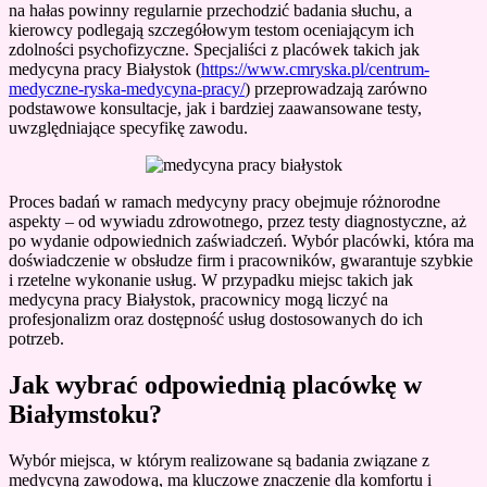
na hałas powinny regularnie przechodzić badania słuchu, a
kierowcy podlegają szczegółowym testom oceniającym ich
zdolności psychofizyczne. Specjaliści z placówek takich jak
medycyna pracy Białystok (
https://www.cmryska.pl/centrum-
medyczne-ryska-medycyna-pracy/
) przeprowadzają zarówno
podstawowe konsultacje, jak i bardziej zaawansowane testy,
uwzględniające specyfikę zawodu.
Proces badań w ramach medycyny pracy obejmuje różnorodne
aspekty – od wywiadu zdrowotnego, przez testy diagnostyczne, aż
po wydanie odpowiednich zaświadczeń. Wybór placówki, która ma
doświadczenie w obsłudze firm i pracowników, gwarantuje szybkie
i rzetelne wykonanie usług. W przypadku miejsc takich jak
medycyna pracy Białystok, pracownicy mogą liczyć na
profesjonalizm oraz dostępność usług dostosowanych do ich
potrzeb.
Jak wybrać odpowiednią placówkę w
Białymstoku?
Wybór miejsca, w którym realizowane są badania związane z
medycyną zawodową, ma kluczowe znaczenie dla komfortu i