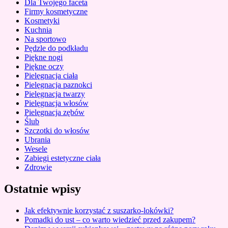
Dla Twojego faceta
Firmy kosmetyczne
Kosmetyki
Kuchnia
Na sportowo
Pędzle do podkładu
Piękne nogi
Piękne oczy
Pielęgnacja ciała
Pielęgnacja paznokci
Pielęgnacja twarzy
Pielęgnacja włosów
Pielęgnacja zębów
Ślub
Szczotki do włosów
Ubrania
Wesele
Zabiegi estetyczne ciała
Zdrowie
Ostatnie wpisy
Jak efektywnie korzystać z suszarko-lokówki?
Pomadki do ust – co warto wiedzieć przed zakupem?